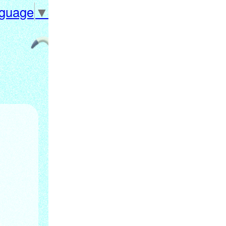
nguage
▼