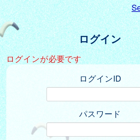
Se
ログイン
ログインが必要です
ログインID
パスワード