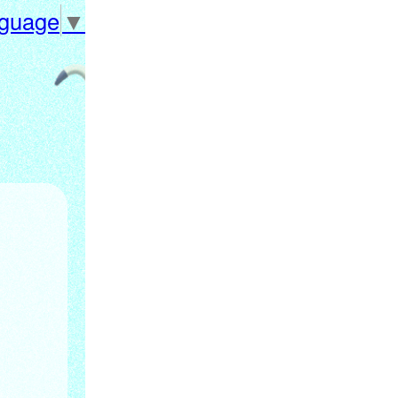
nguage
▼