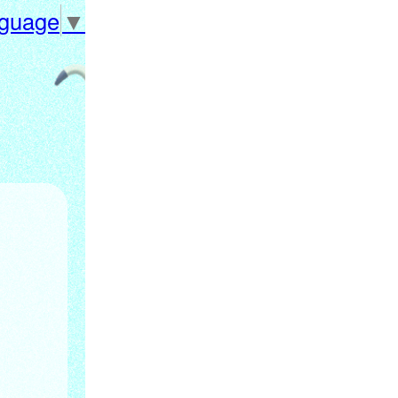
nguage
▼