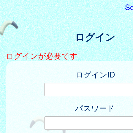
Se
ログイン
ログインが必要です
ログインID
パスワード