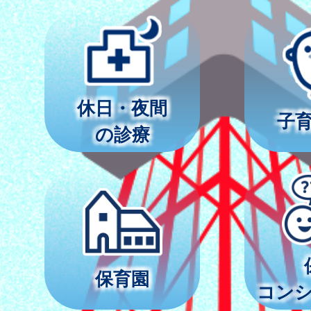
休日・夜間
子
の診療
保育園
コン